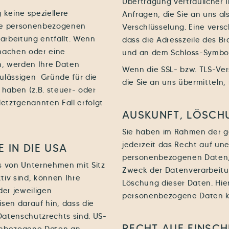
Übertragung vertraulicher I
 keine speziellere
Anfragen, die Sie an uns al
hre personenbezogenen
Verschlüsselung. Eine vers
rarbeitung entfällt. Wenn
dass die Adresszeile des Br
machen oder eine
und an dem Schloss-Symbol 
n, werden Ihre Daten
Wenn die SSL- bzw. TLS-Vers
zulässigen Gründe für die
die Sie an uns übermitteln,
haben (z.B. steuer- oder
letztgenannten Fall erfolgt
AUSKUNFT, LÖSCH
Sie haben im Rahmen der 
jederzeit das Recht auf un
 IN DIE USA
personenbezogenen Daten,
s von Unternehmen mit Sitz
Zweck der Datenverarbeitun
iv sind, können Ihre
Löschung dieser Daten. Hi
er jeweiligen
personenbezogene Daten kö
en darauf hin, dass die
-Datenschutzrechts sind. US-
RECHT AUF EINSC