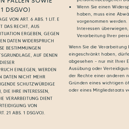
N FÄLLEN SOWIE
Wenn Sie einen Widersp
21 DSGVO)
haben, muss eine Abwä
 VON ART. 6 ABS. 1 LIT. E
vorgenommen werden. S
T DAS RECHT, AUS
Interessen überwiegen,
SITUATION ERGEBEN, GEGEN
Verarbeitung Ihrer per
NEN DATEN WIDERSPRUCH
Wenn Sie die Verarbeitung
IESE BESTIMMUNGEN
eingeschränkt haben, dürfe
HTSGRUNDLAGE, AUF DENEN
abgesehen – nur mit Ihrer 
DIESER
Ausübung oder Verteidigu
PRUCH EINLEGEN, WERDEN
der Rechte einer anderen n
N DATEN NICHT MEHR
Gründen eines wichtigen öf
WINGENDE SCHUTZWÜRDIGE
oder eines Mitgliedstaats v
DIE IHRE INTERESSEN,
IE VERARBEITUNG DIENT
RTEIDIGUNG VON
 21 ABS. 1 DSGVO).