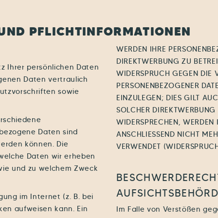
 UND PFLICHT­INFORMATIONEN
WERDEN IHRE PERSONENBE
DIREKTWERBUNG ZU BETREIB
z Ihrer persönlichen Daten
WIDERSPRUCH GEGEN DIE V
genen Daten vertraulich
PERSONENBEZOGENER DAT
utzvorschriften sowie
EINZULEGEN; DIES GILT AU
SOLCHER DIREKTWERBUNG I
erschiedene
WIDERSPRECHEN, WERDEN 
bezogene Daten sind
ANSCHLIESSEND NICHT ME
 werden können. Die
VERWENDET (WIDERSPRUCH 
 welche Daten wir erheben
, wie und zu welchem Zweck
BESCHWERDE­RECHT
AUFSICHTS­BEHÖR
ung im Internet (z. B. bei
ken aufweisen kann. Ein
Im Falle von Verstößen ge