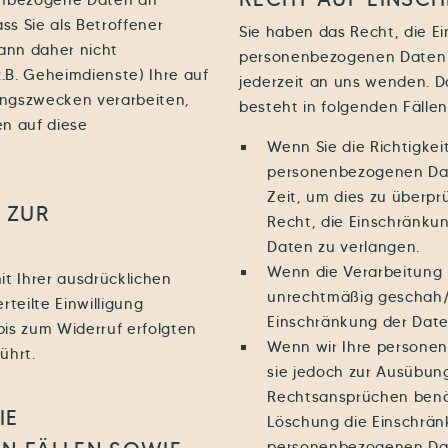
nenbezogene Daten an
s Sie als Betroffener
Sie haben das Recht, die E
ann daher nicht
personenbezogenen Daten z
B. Geheimdienste) Ihre auf
jederzeit an uns wenden. D
ngszwecken verarbeiten,
besteht in folgenden Fällen
n auf diese
Wenn Sie die Richtigkei
personenbezogenen Date
Zeit, um dies zu überpr
 ZUR
Recht, die Einschränku
Daten zu verlangen.
Wenn die Verarbeitung
t Ihrer ausdrücklichen
unrechtmäßig geschah/g
rteilte Einwilligung
Einschränkung der Date
bis zum Widerruf erfolgten
Wenn wir Ihre personen
ührt.
sie jedoch zur Ausübun
Rechtsansprüchen benöt
IE
Löschung die Einschrän
personenbezogenen Dat