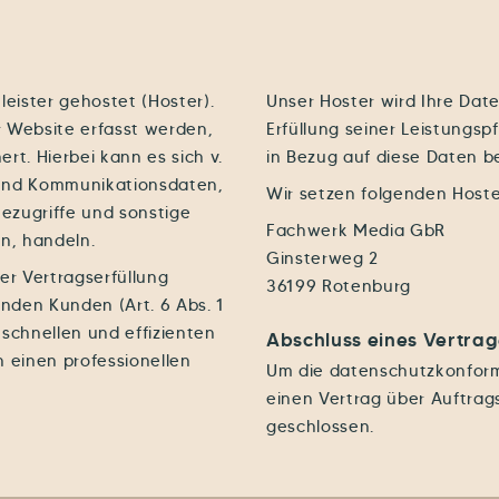
eister gehostet (Hoster).
Unser Hoster wird Ihre Date
 Website erfasst werden,
Erfüllung seiner Leistungsp
t. Hierbei kann es sich v.
in Bezug auf diese Daten b
 und Kommunikationsdaten,
Wir setzen folgenden Hoste
ezugriffe und sonstige
Fachwerk Media GbR
n, handeln.
Ginsterweg 2
er Vertragserfüllung
36199 Rotenburg
nden Kunden (Art. 6 Abs. 1
 schnellen und effizienten
Abschluss eines Vertra
 einen professionellen
Um die datenschutzkonform
einen Vertrag über Auftrag
geschlossen.